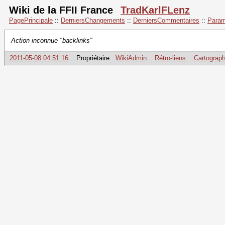
Wiki de la FFII France
TradKarlFLenz
PagePrincipale
::
DerniersChangements
::
DerniersCommentaires
::
Param
Action inconnue "backlinks"
2011-05-08 04:51:16
:: Propriétaire :
WikiAdmin
::
Rétro-liens
::
Cartograph