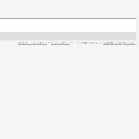
XHTML 1.0 valide ?
::
CSS valide ?
:: -- Fonctionne avec
WikiNi 0.5.0 (interwiki)