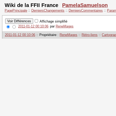
Wiki de la FFII France
PamelaSamuelson
PagePrincipale
::
DerniersChangements
::
DerniersCommentaires
::
Param
Affichage simplifié
2011-01-12 00:10:06
par
ReneMages
2011-01-12 00:10:06
:: Propriétaire :
ReneMages
::
Rétro-liens
::
Cartograp