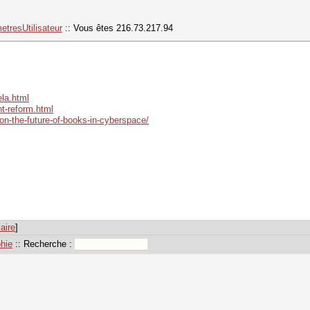
etresUtilisateur
:: Vous êtes 216.73.217.94
ela.html
t-reform.html
n-the-future-of-books-in-cyberspace/
aire
]
hie
:: Recherche :