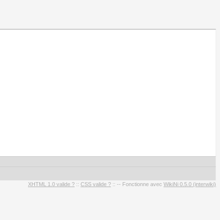
XHTML 1.0 valide ?
::
CSS valide ?
:: -- Fonctionne avec
WikiNi 0.5.0 (interwiki)