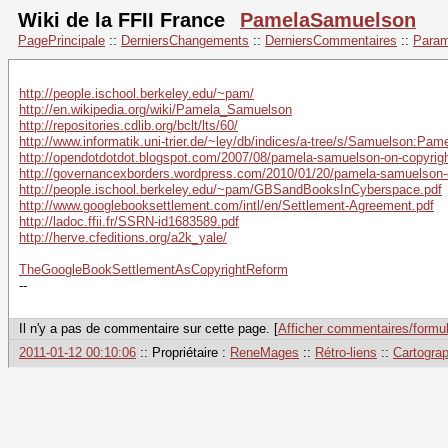
Wiki de la FFII France
PamelaSamuelson
PagePrincipale
::
DerniersChangements
::
DerniersCommentaires
::
Param
http://people.ischool.berkeley.edu/~pam/
http://en.wikipedia.org/wiki/Pamela_Samuelson
http://repositories.cdlib.org/bclt/lts/60/
http://www.informatik.uni-trier.de/~ley/db/indices/a-tree/s/Samuelson:Pam
http://opendotdotdot.blogspot.com/2007/08/pamela-samuelson-on-copyrigh
http://governancexborders.wordpress.com/2010/01/20/pamela-samuelson-o
http://people.ischool.berkeley.edu/~pam/GBSandBooksInCyberspace.pdf
http://www.googlebooksettlement.com/intl/en/Settlement-Agreement.pdf
http://ladoc.ffii.fr/SSRN-id1683589.pdf
http://herve.cfeditions.org/a2k_yale/
TheGoogleBookSettlementAsCopyrightReform
--
Il n'y a pas de commentaire sur cette page. [
Afficher commentaires/formul
2011-01-12 00:10:06
:: Propriétaire :
ReneMages
::
Rétro-liens
::
Cartograp