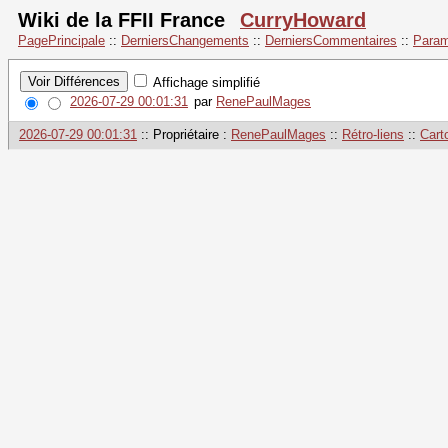
Wiki de la FFII France
CurryHoward
PagePrincipale
::
DerniersChangements
::
DerniersCommentaires
::
Param
Affichage simplifié
2026-07-29 00:01:31
par
RenePaulMages
2026-07-29 00:01:31
:: Propriétaire :
RenePaulMages
::
Rétro-liens
::
Cart