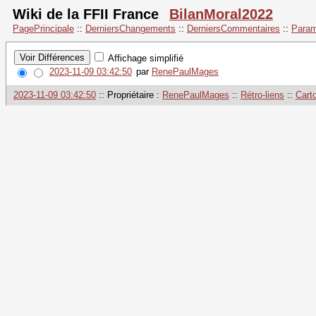
Wiki de la FFII France
BilanMoral2022
PagePrincipale
::
DerniersChangements
::
DerniersCommentaires
::
Param
Affichage simplifié
2023-11-09 03:42:50
par
RenePaulMages
2023-11-09 03:42:50
:: Propriétaire :
RenePaulMages
::
Rétro-liens
::
Cart