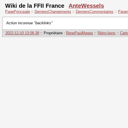
Wiki de la FFII France
AnteWessels
PagePrincipale
::
DerniersChangements
::
DerniersCommentaires
::
Param
Action inconnue "backlinks"
2022-12-10 13:06:38
:: Propriétaire :
RenePaulMages
::
Rétro-liens
::
Cart