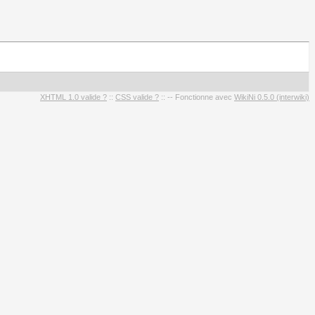
XHTML 1.0 valide ?
::
CSS valide ?
:: -- Fonctionne avec
WikiNi 0.5.0 (interwiki)