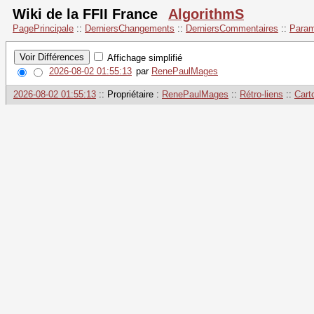
Wiki de la FFII France
AlgorithmS
PagePrincipale
::
DerniersChangements
::
DerniersCommentaires
::
Param
Affichage simplifié
2026-08-02 01:55:13
par
RenePaulMages
2026-08-02 01:55:13
:: Propriétaire :
RenePaulMages
::
Rétro-liens
::
Cart