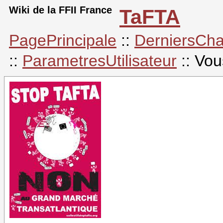
Wiki de la FFII France
TaFTA
PagePrincipale
::
DerniersCh
::
ParametresUtilisateur
:: Vou