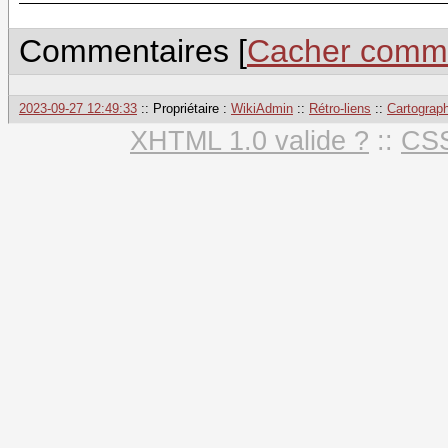
Commentaires [
Cacher comme
2023-09-27 12:49:33
:: Propriétaire :
WikiAdmin
::
Rétro-liens
::
Cartograph
XHTML 1.0 valide ?
::
CSS