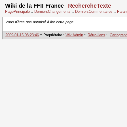
Wiki de la FFII France
RechercheTexte
PagePrincipale
::
DerniersChangements
::
DerniersCommentaires
::
Param
Vous n'êtes pas autorisé à lire cette page
2009-01-15 08:23:46
:: Propriétaire :
WikiAdmin
::
Rétro-liens
::
Cartograph