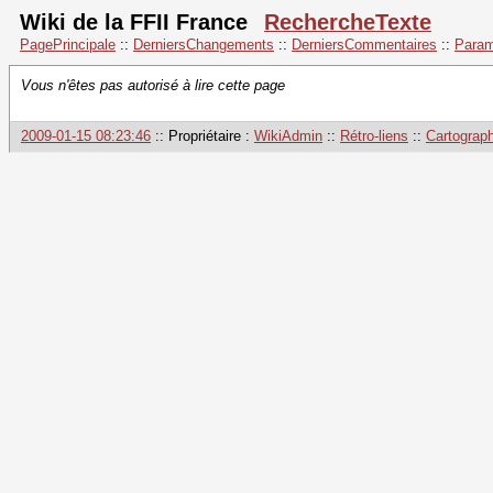
Wiki de la FFII France
RechercheTexte
PagePrincipale
::
DerniersChangements
::
DerniersCommentaires
::
Param
Vous n'êtes pas autorisé à lire cette page
2009-01-15 08:23:46
:: Propriétaire :
WikiAdmin
::
Rétro-liens
::
Cartograph