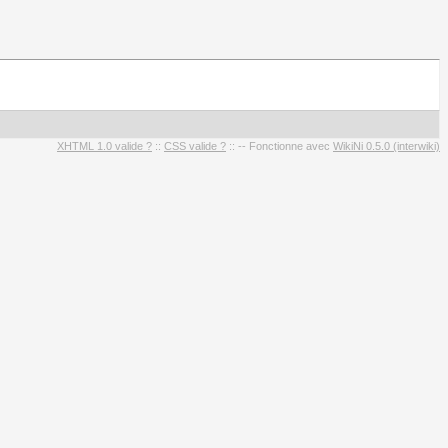
XHTML 1.0 valide ?
::
CSS valide ?
:: -- Fonctionne avec
WikiNi 0.5.0 (interwiki)