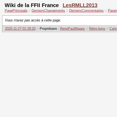
Wiki de la FFII France
LesRMLL2013
PagePrincipale
::
DerniersChangements
::
DerniersCommentaires
::
Param
Vous n'avez pas accès à cette page.
2025-11-27 01:29:20
:: Propriétaire :
RenePaulMages
::
Rétro-liens
::
Cart