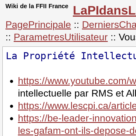
Wiki de la FFII France
LaPIdans
PagePrincipale
::
DerniersCh
::
ParametresUtilisateur
:: Vou
La Propriété Intellect
https://www.youtube.com/
intellectuelle par RMS et
https://www.lescpi.ca/articl
https://be-leader-innovati
les-gafam-ont-ils-depose-de