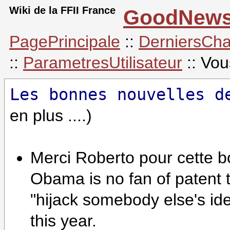
Wiki de la FFII France
GoodNew
PagePrincipale
::
DerniersCh
::
ParametresUtilisateur
:: Vou
Les bonnes nouvelles 
en plus ....)
Merci Roberto pour cette b
Obama is no fan of patent tr
"hijack somebody else's id
this year.