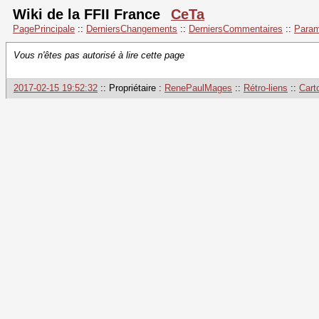
Wiki de la FFII France
CeTa
PagePrincipale
::
DerniersChangements
::
DerniersCommentaires
::
Param
Vous n'êtes pas autorisé à lire cette page
2017-02-15 19:52:32
:: Propriétaire :
RenePaulMages
::
Rétro-liens
::
Cart