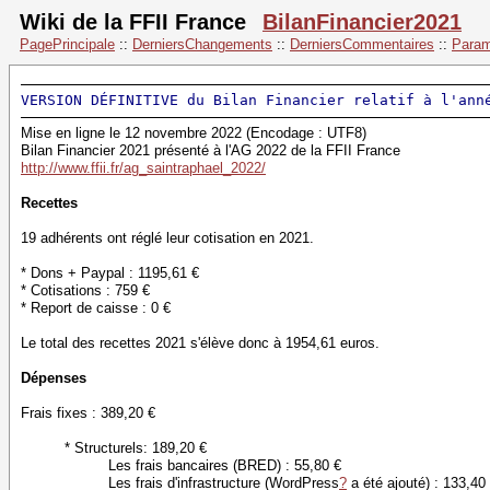
Wiki de la FFII France
BilanFinancier2021
PagePrincipale
::
DerniersChangements
::
DerniersCommentaires
::
Param
VERSION DÉFINITIVE du Bilan Financier relatif à l'ann
Mise en ligne le 12 novembre 2022 (Encodage : UTF8)
Bilan Financier 2021 présenté à l'AG 2022 de la FFII France
http://www.ffii.fr/ag_saintraphael_2022/
Recettes
19 adhérents ont réglé leur cotisation en 2021.
* Dons + Paypal : 1195,61 €
* Cotisations : 759 €
* Report de caisse : 0 €
Le total des recettes 2021 s'élève donc à 1954,61 euros.
Dépenses
Frais fixes : 389,20 €
* Structurels: 189,20 €
Les frais bancaires (BRED) : 55,80 €
Les frais d'infrastructure (
WordPress
?
a été ajouté) : 133,40